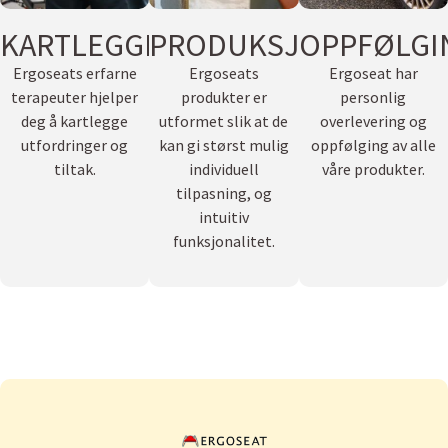
KARTLEGGING
PRODUKSJON
OPPFØLGI
Ergoseats erfarne
Ergoseats
Ergoseat har
terapeuter hjelper
produkter er
personlig
deg å kartlegge
utformet slik at de
overlevering og
utfordringer og
kan gi størst mulig
oppfølging av alle
tiltak.
individuell
våre produkter.
tilpasning, og
intuitiv
funksjonalitet.