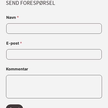
SEND FORESPØRSEL
N
Navn
*
a
v
n
L
a
y
E-post
*
o
u
t
*
Kommentar