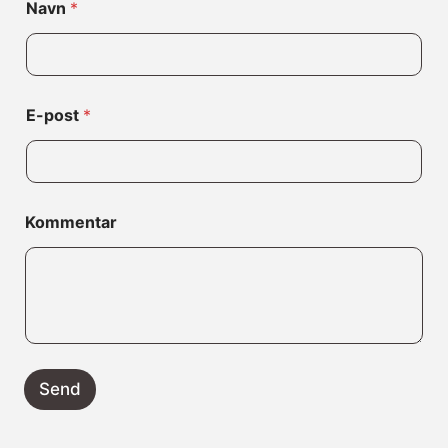
Navn
*
E
-
p
o
s
t
E-post
*
*
Kommentar
Send