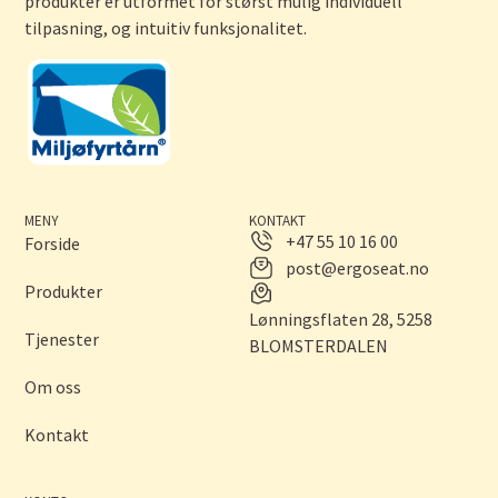
produkter er utformet for størst mulig individuell
tilpasning, og intuitiv funksjonalitet.
MENY
KONTAKT
+47 55 10 16 00
Forside
post@ergoseat.no
Produkter
Lønningsflaten 28, 5258
Tjenester
BLOMSTERDALEN
Om oss
Kontakt