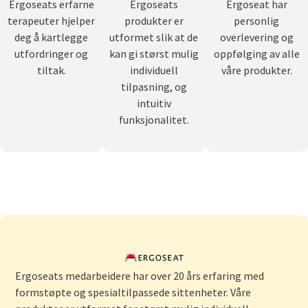
Ergoseats erfarne
Ergoseats
Ergoseat har
terapeuter hjelper
produkter er
personlig
deg å kartlegge
utformet slik at de
overlevering og
utfordringer og
kan gi størst mulig
oppfølging av alle
tiltak.
individuell
våre produkter.
tilpasning, og
intuitiv
funksjonalitet.
Ergoseats medarbeidere har over 20 års erfaring med
formstøpte og spesialtilpassede sittenheter. Våre