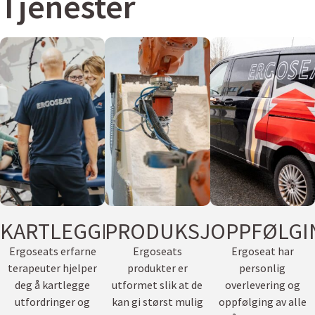
Tjenester
KARTLEGGING
PRODUKSJON
OPPFØLGI
Ergoseats erfarne
Ergoseats
Ergoseat har
terapeuter hjelper
produkter er
personlig
deg å kartlegge
utformet slik at de
overlevering og
utfordringer og
kan gi størst mulig
oppfølging av alle