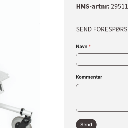
HMS-artnr:
29511
SEND FORESPØRS
N
Navn
*
a
v
n
E
-
p
Kommentar
o
s
t
*
Send