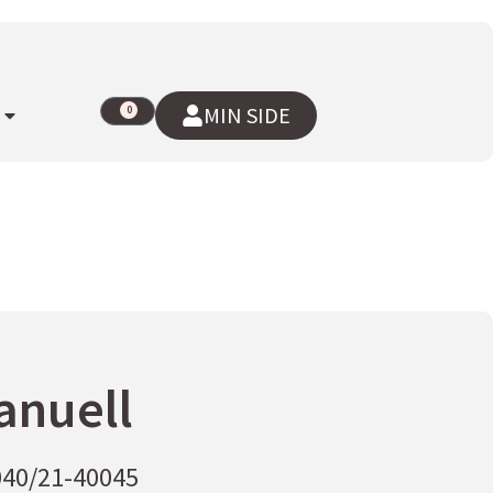
MIN SIDE
0
anuell
040/21-40045