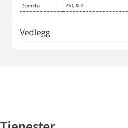
Størrelse
Str1, Str2
Vedlegg
Tjenester