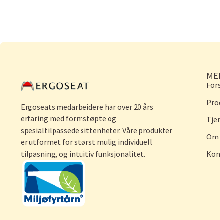
ME
For
Pro
Ergoseats medarbeidere har over 20 års
erfaring med formstøpte og
Tje
spesialtilpassede sittenheter. Våre produkter
Om 
er utformet for størst mulig individuell
tilpasning, og intuitiv funksjonalitet.
Kon