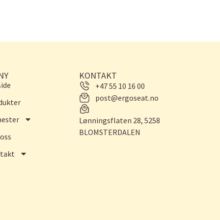
NY
KONTAKT
side
+47 55 10 16 00
post@ergoseat.no
dukter
nester
Lønningsflaten 28, 5258
BLOMSTERDALEN
oss
takt