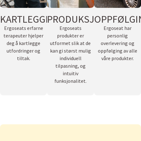
KARTLEGGING
PRODUKSJON
OPPFØLGI
Ergoseats erfarne
Ergoseats
Ergoseat har
terapeuter hjelper
produkter er
personlig
deg å kartlegge
utformet slik at de
overlevering og
utfordringer og
kan gi størst mulig
oppfølging av alle
tiltak.
individuell
våre produkter.
tilpasning, og
intuitiv
funksjonalitet.