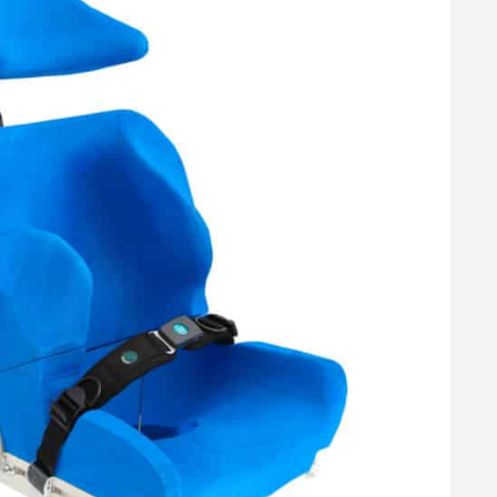
l
21-1
6
EL
E-post
*