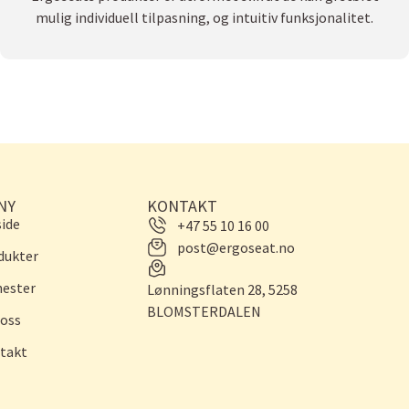
mulig individuell tilpasning, og intuitiv funksjonalitet.
NY
KONTAKT
side
+47 55 10 16 00
post@ergoseat.no
dukter
nester
Lønningsflaten 28, 5258
BLOMSTERDALEN
oss
takt