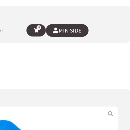
0
MIN SIDE
kt
fotstøtterør, rød