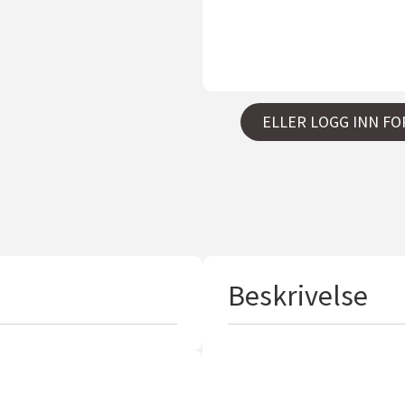
t
N
a
v
Send
n
*
ELLER LOGG INN FO
Beskrivelse