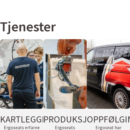
Tjenester
KARTLEGGING
PRODUKSJON
OPPFØLGI
Ergoseats erfarne
Ergoseats
Ergoseat har