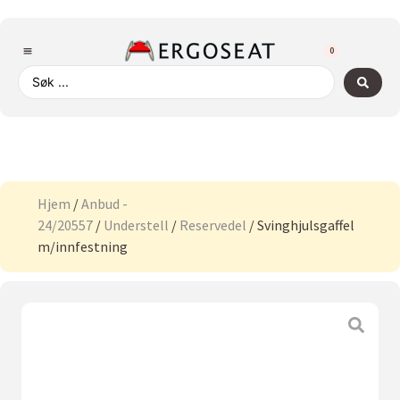
0
Hjem
/
Anbud -
24/20557
/
Understell
/
Reservedel
/ Svinghjulsgaffel
m/innfestning