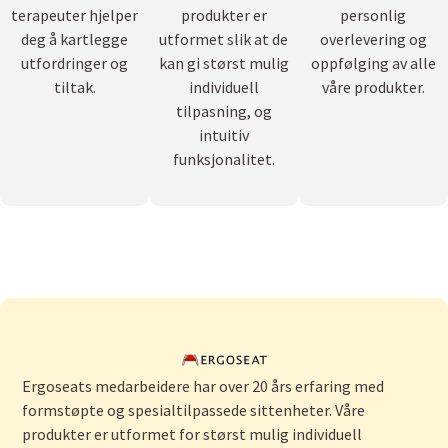
terapeuter hjelper
produkter er
personlig
deg å kartlegge
utformet slik at de
overlevering og
utfordringer og
kan gi størst mulig
oppfølging av alle
tiltak.
individuell
våre produkter.
tilpasning, og
intuitiv
funksjonalitet.
Ergoseats medarbeidere har over 20 års erfaring med
formstøpte og spesialtilpassede sittenheter. Våre
produkter er utformet for størst mulig individuell