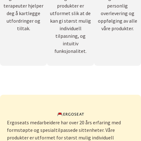
terapeuter hjelper
produkter er
personlig
deg å kartlegge
utformet slik at de
overlevering og
utfordringer og
kan gi størst mulig
oppfølging av alle
tiltak.
individuell
våre produkter.
tilpasning, og
intuitiv
funksjonalitet.
Ergoseats medarbeidere har over 20 års erfaring med
formstøpte og spesialtilpassede sittenheter. Våre
produkter er utformet for størst mulig individuell