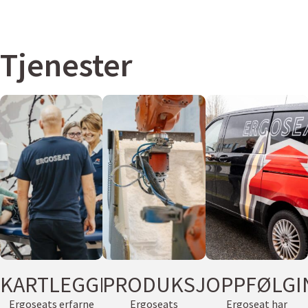
Tjenester
KARTLEGGING
PRODUKSJON
OPPFØLGI
Ergoseats erfarne
Ergoseats
Ergoseat har