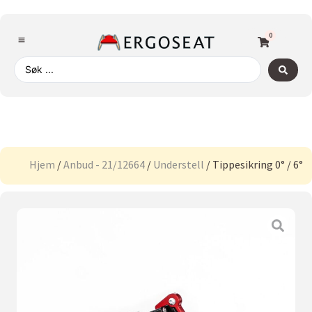
0
Hjem
/
Anbud - 21/12664
/
Understell
/ Tippesikring 0° / 6°