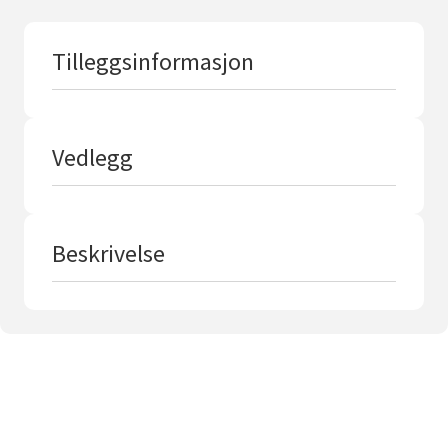
o
s
t
Tilleggsinformasjon
Vedlegg
Beskrivelse