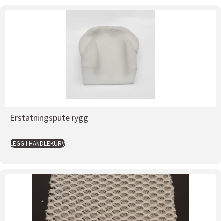
Erstatningspute rygg
LEGG I HANDLEKURV