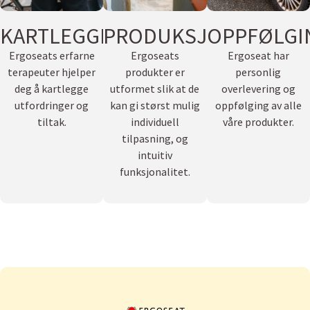
KARTLEGGING
PRODUKSJON
OPPFØLGI
Ergoseats erfarne
Ergoseats
Ergoseat har
terapeuter hjelper
produkter er
personlig
deg å kartlegge
utformet slik at de
overlevering og
utfordringer og
kan gi størst mulig
oppfølging av alle
tiltak.
individuell
våre produkter.
tilpasning, og
intuitiv
funksjonalitet.