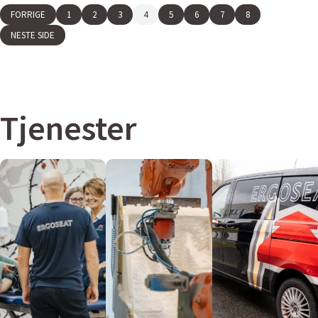
FORRIGE
1
2
3
4
5
6
7
8
NESTE SIDE
Tjenester