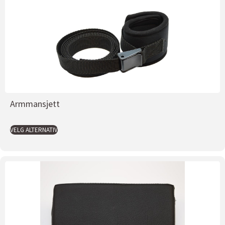
Armmansjett
VELG ALTERNATIV