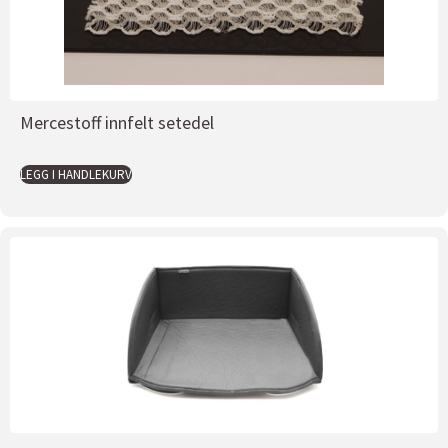
Mercestoff innfelt setedel
LEGG I HANDLEKURV