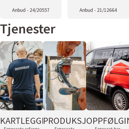
Anbud - 24/20557
Anbud - 21/12664
Tjenester
KARTLEGGING
PRODUKSJON
OPPFØLGI
Ergoseats erfarne
Ergoseats
Ergoseat har