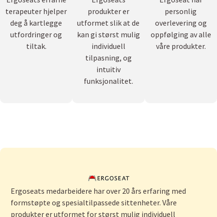
terapeuter hjelper
produkter er
personlig
deg å kartlegge
utformet slik at de
overlevering og
utfordringer og
kan gi størst mulig
oppfølging av alle
tiltak.
individuell
våre produkter.
tilpasning, og
intuitiv
funksjonalitet.
Ergoseats medarbeidere har over 20 års erfaring med
formstøpte og spesialtilpassede sittenheter. Våre
produkter er utformet for størst mulig individuell