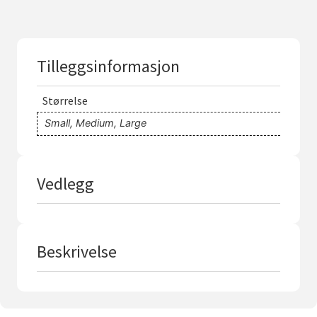
n
t
a
r
*
Tilleggsinformasjon
Størrelse
Small, Medium, Large
Vedlegg
Beskrivelse