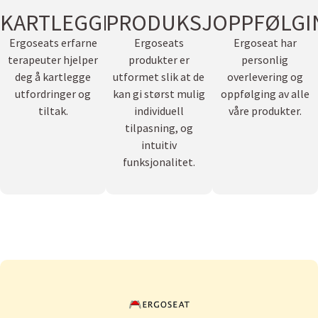
KARTLEGGING
PRODUKSJON
OPPFØLGI
Ergoseats erfarne
Ergoseats
Ergoseat har
terapeuter hjelper
produkter er
personlig
deg å kartlegge
utformet slik at de
overlevering og
utfordringer og
kan gi størst mulig
oppfølging av alle
tiltak.
individuell
våre produkter.
tilpasning, og
intuitiv
funksjonalitet.