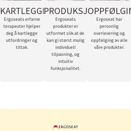
KARTLEGGING
PRODUKSJON
OPPFØLGI
Ergoseats erfarne
Ergoseats
Ergoseat har
terapeuter hjelper
produkter er
personlig
deg å kartlegge
utformet slik at de
overlevering og
utfordringer og
kan gi størst mulig
oppfølging av alle
tiltak.
individuell
våre produkter.
tilpasning, og
intuitiv
funksjonalitet.