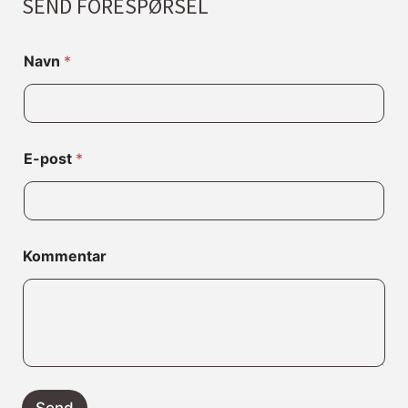
SEND FORESPØRSEL
E
Navn
*
-
p
o
s
t
*
E-post
*
N
a
v
n
Kommentar