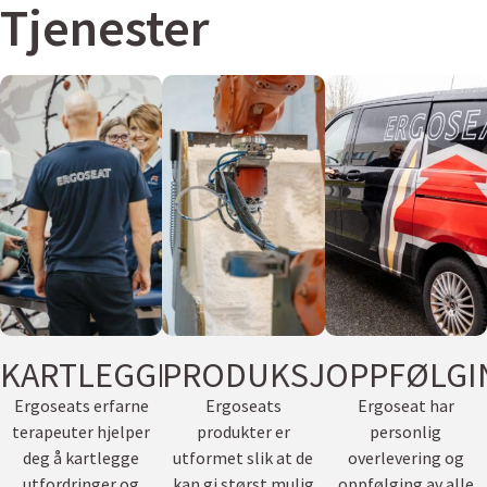
Tjenester
KARTLEGGING
PRODUKSJON
OPPFØLGI
Ergoseats erfarne
Ergoseats
Ergoseat har
terapeuter hjelper
produkter er
personlig
deg å kartlegge
utformet slik at de
overlevering og
utfordringer og
kan gi størst mulig
oppfølging av alle