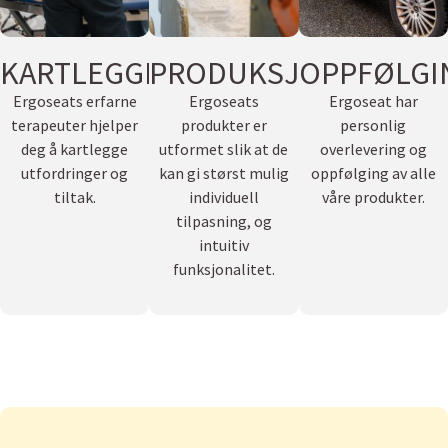
KARTLEGGING
PRODUKSJON
OPPFØLGI
Ergoseats erfarne
Ergoseats
Ergoseat har
terapeuter hjelper
produkter er
personlig
deg å kartlegge
utformet slik at de
overlevering og
utfordringer og
kan gi størst mulig
oppfølging av alle
tiltak.
individuell
våre produkter.
tilpasning, og
intuitiv
funksjonalitet.