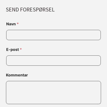
SEND FORESPØRSEL
Navn
*
E-post
*
*
Kommentar
E
-
p
o
s
t
L