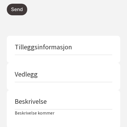
a
y
Send
o
u
t
Tilleggsinformasjon
Vedlegg
Beskrivelse
Beskrivelse kommer