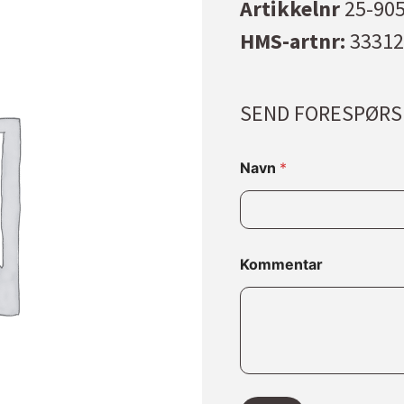
Artikkelnr
25-90
HMS-artnr:
33312
SEND FORESPØRS
Navn
*
*
Kommentar
N
a
v
n
*