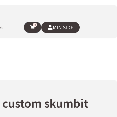
0
MIN SIDE
kt
 custom skumbit