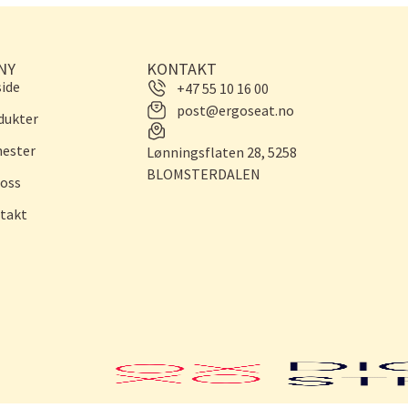
NY
KONTAKT
side
+47 55 10 16 00
post@ergoseat.no
dukter
nester
Lønningsflaten 28, 5258
BLOMSTERDALEN
oss
takt