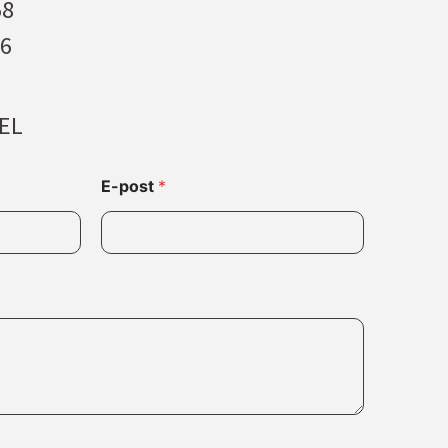
58
6
EL
E-post
*